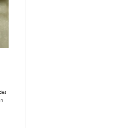
 des
en