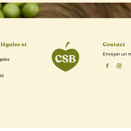
légales et
Contact
Envoyer un m
gales
té