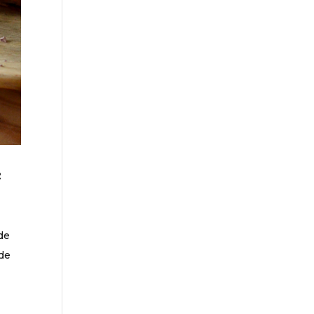
é
de
 de