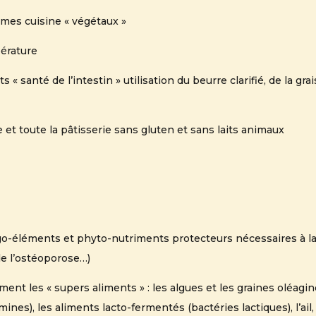
rèmes cuisine « végétaux »
pérature
 santé de l’intestin » utilisation du beurre clarifié, de la gra
e et toute la pâtisserie sans gluten et sans laits animaux
go-éléments et phyto-nutriments protecteurs nécessaires à la 
de l’ostéoporose…)
ent les « supers aliments » : les algues et les graines oléagi
nes), les aliments lacto-fermentés (bactéries lactiques), l’ail,