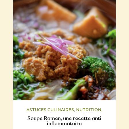
ASTUCES CULINAIRES
,
NUTRITION
,
RECETTES
,
SANTÉ
Soupe Ramen, une recette anti
inflammatoire