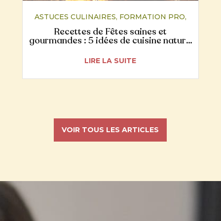
ASTUCES CULINAIRES
,
FORMATION PRO
,
NUTRITION
,
RECETTES
Recettes de Fêtes saines et
gourmandes : 5 idées de cuisine naturo
pour un Noël plus digeste
LIRE LA SUITE
VOIR TOUS LES ARTICLES