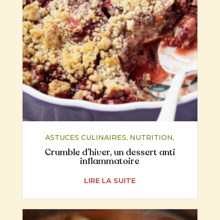
ASTUCES CULINAIRES
,
NUTRITION
,
RECETTES
,
SANTÉ
Crumble d’hiver, un dessert anti
inflammatoire
LIRE LA SUITE