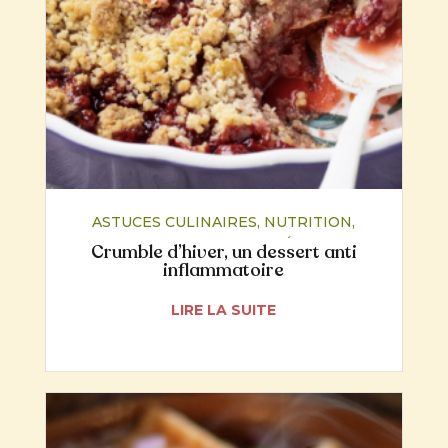
ASTUCES CULINAIRES
,
NUTRITION
,
RECETTES
,
SANTÉ
Crumble d’hiver, un dessert anti
inflammatoire
LIRE LA SUITE