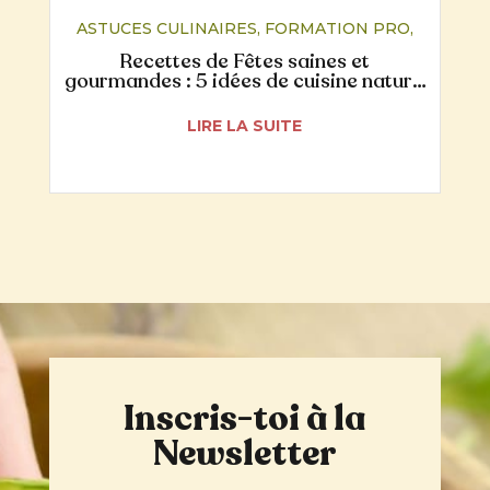
ASTUCES CULINAIRES
,
FORMATION PRO
,
NUTRITION
,
RECETTES
Recettes de Fêtes saines et
gourmandes : 5 idées de cuisine naturo
pour un Noël plus digeste
LIRE LA SUITE
Inscris-toi à la
Newsletter