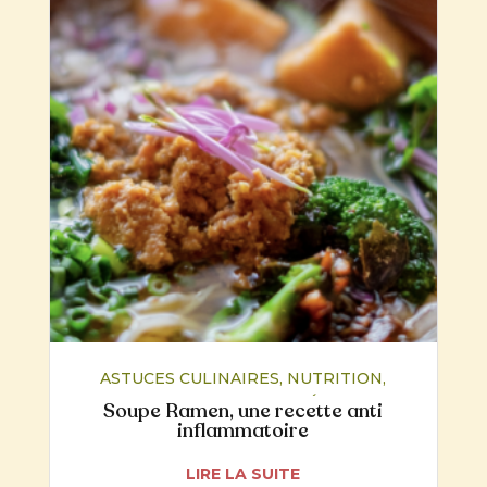
ASTUCES CULINAIRES
,
NUTRITION
,
RECETTES
,
SANTÉ
Soupe Ramen, une recette anti
inflammatoire
LIRE LA SUITE