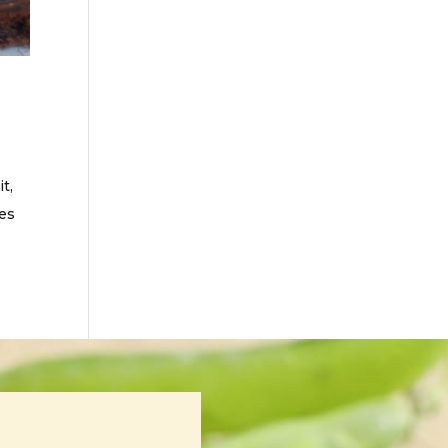
t,
ées