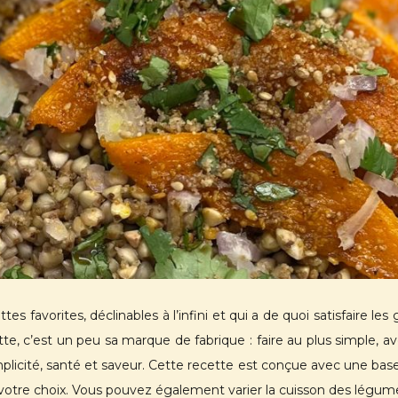
es favorites, déclinables à l’infini et qui a de quoi satisfaire le
te, c’est un peu sa marque de fabrique : faire au plus simple, a
plicité, santé et saveur.
Cette recette est conçue avec une base
votre choix. Vous pouvez également varier la cuisson des légume