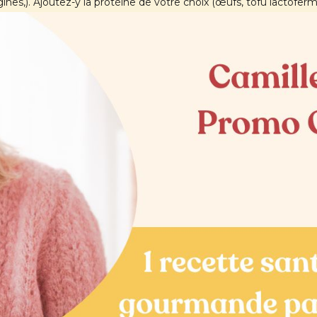
nes,). Ajoutez-y la protéine de votre choix (œufs, tofu lactofermen