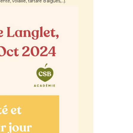
té, volaille, tartare d’algues,…).