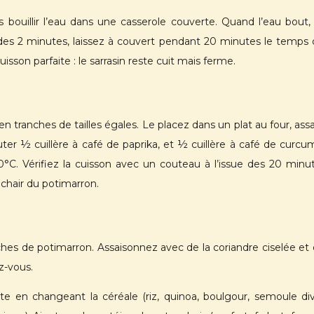
tes bouillir l’eau dans une casserole couverte. Quand l’eau bout, 
s 2 minutes, laissez à couvert pendant 20 minutes le temps que
sson parfaite : le sarrasin reste cuit mais ferme.
tranches de tailles égales. Le placez dans un plat au four, assa
ter ½ cuillère à café de paprika, et ½ cuillère à café de curcu
80°C.
Vérifiez la cuisson avec un couteau à l’issue des 20 minut
chair du potimarron.
ches de potimarron. Assaisonnez avec de la coriandre ciselée et 
ez-vous.
te en changeant la céréale (riz, quinoa, boulgour, semoule di