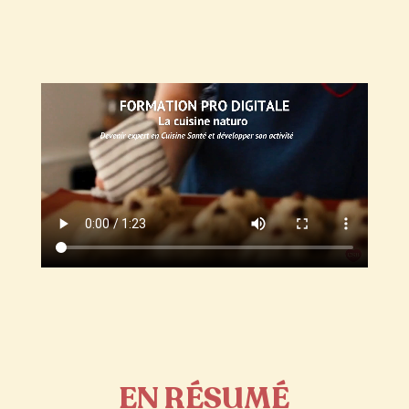
EN R
É
SUM
É