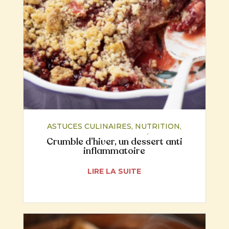
ASTUCES CULINAIRES
,
NUTRITION
,
RECETTES
,
SANTÉ
Crumble d’hiver, un dessert anti
inflammatoire
LIRE LA SUITE