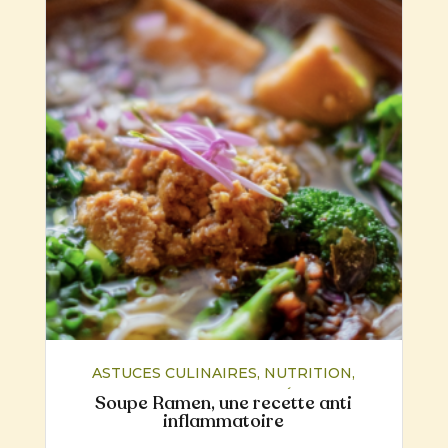
ASTUCES CULINAIRES
,
NUTRITION
,
RECETTES
,
SANTÉ
Soupe Ramen, une recette anti
inflammatoire