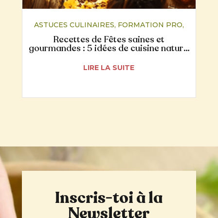
ASTUCES CULINAIRES
,
FORMATION PRO
,
NUTRITION
,
RECETTES
Recettes de Fêtes saines et
gourmandes : 5 idées de cuisine naturo
pour un Noël plus digeste
LIRE LA SUITE
Inscris-toi à la
Newsletter