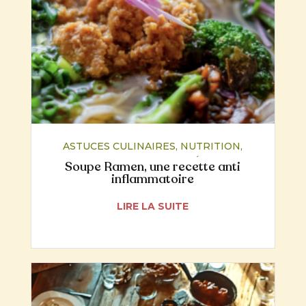
ASTUCES CULINAIRES
,
NUTRITION
,
RECETTES
,
SANTÉ
Soupe Ramen, une recette anti
inflammatoire
LIRE LA SUITE