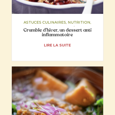
ASTUCES CULINAIRES
,
NUTRITION
,
RECETTES
,
SANTÉ
Crumble d’hiver, un dessert anti
inflammatoire
LIRE LA SUITE