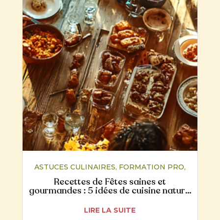
ASTUCES CULINAIRES
,
FORMATION PRO
,
NUTRITION
,
RECETTES
Recettes de Fêtes saines et
gourmandes : 5 idées de cuisine naturo
pour un Noël plus digeste
LIRE LA SUITE