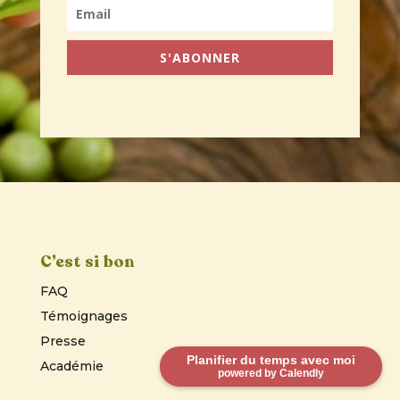
S'ABONNER
C’est si bon
FAQ
Témoignages
Presse
Planifier du temps avec moi
Académie
powered by Calendly