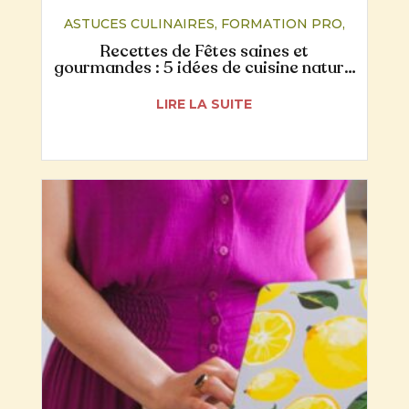
ASTUCES CULINAIRES
,
FORMATION PRO
,
NUTRITION
,
RECETTES
Recettes de Fêtes saines et
gourmandes : 5 idées de cuisine naturo
pour un Noël plus digeste
LIRE LA SUITE