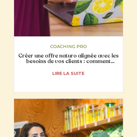
COACHING PRO
Créer une offre naturo alignée avec les
besoins de vos clients : comment
écouter leurs mots pour y répondre
concrètement
LIRE LA SUITE