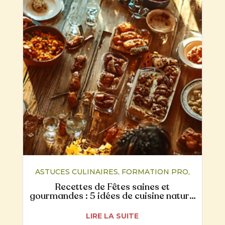
ASTUCES CULINAIRES
,
FORMATION PRO
,
NUTRITION
,
RECETTES
Recettes de Fêtes saines et
gourmandes : 5 idées de cuisine naturo
pour un Noël plus digeste
LIRE LA SUITE