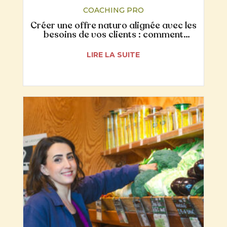
COACHING PRO
Créer une offre naturo alignée avec les
besoins de vos clients : comment
écouter leurs mots pour y répondre
concrètement
LIRE LA SUITE