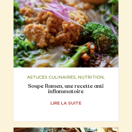
ASTUCES CULINAIRES
,
NUTRITION
,
RECETTES
,
SANTÉ
Soupe Ramen, une recette anti
inflammatoire
LIRE LA SUITE