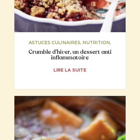
ASTUCES CULINAIRES
,
NUTRITION
,
RECETTES
,
SANTÉ
Crumble d’hiver, un dessert anti
inflammatoire
LIRE LA SUITE