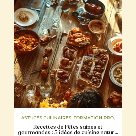
ASTUCES CULINAIRES
,
FORMATION PRO
,
NUTRITION
,
RECETTES
Recettes de Fêtes saines et
gourmandes : 5 idées de cuisine naturo