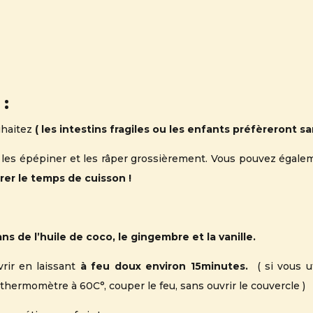
 :
uhaitez
( les intestins fragiles ou les enfants préfèreront sa
 les épépiner et les râper grossièrement. Vous pouvez égale
er le temps de cuisson !
ans de l’huile de coco, le gingembre et la vanille.
ir en laissant
à feu doux environ 15minutes.
( si vous 
hermomètre à 60C°, couper le feu, sans ouvrir le couvercle )