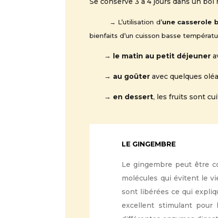
Se conserve 3 à 4 jours dans un bol 
→ L’utilisation d’
une casserole 
bienfaits d’un cuisson basse températ
→
le matin au
petit déjeuner
a
→
au goûter
avec quelques oléa
→
en dessert
, les fruits sont 
LE GINGEMBRE
Le gingembre peut être co
molécules qui évitent le v
sont libérées ce qui expliq
excellent stimulant pour l