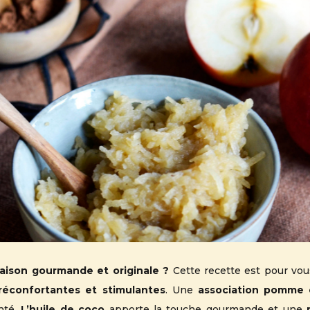
aison gourmande et originale ?
Cette recette est pour vou
 réconfortantes et stimulantes
. Une
association pomme 
nté.
L’huile de coco
apporte la touche gourmande et une