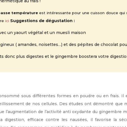
hermétique au frais !
basse température
est intéressante pour une cuisson douce qui 
Suggestions de dégustation :
ure
ici
vec un yaourt végétal et un muesli maison
gineux ( amandes, noisettes…) et des pépites de chocolat pou
cuits donc plus digestes et le gingembre boostera votre digestio
nsommé sous différentes formes en poudre ou en frais. Il e
ieillissement de nos cellules. Des études ont démontré que
ue l’augmentation de l’activité anti oxydante du gingembre mê
a digestion, efficace contre les nausées, il favorise la sécr