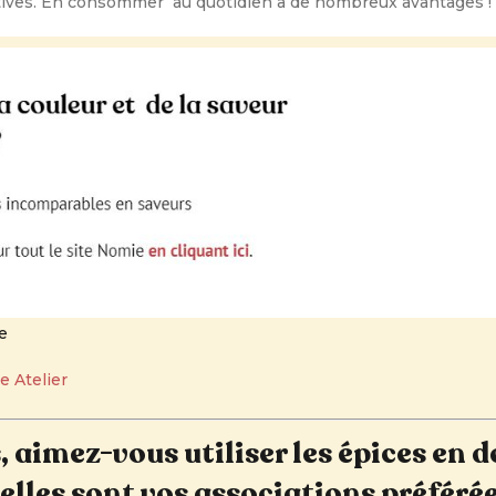
tives. En consommer au quotidien à de nombreux avantages !
e
e Atelier
, aimez-vous utiliser les épices en d
elles sont vos associations préférée