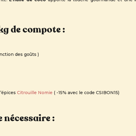
1kg de compote :
nction des goûts )
d’épices
Citrouille Nomie
( -15% avec le code CSIBON15)
e nécessaire :