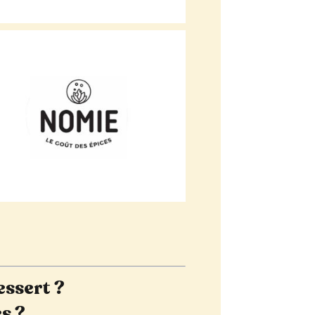
essert ?
s ?