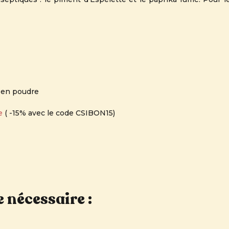
e en poudre
e
( -15% avec le code CSIBON15)
e nécessaire :