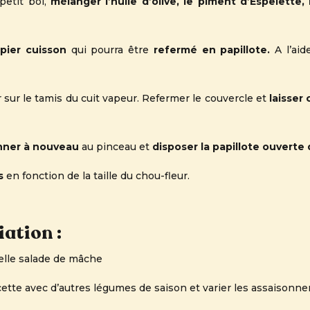
etit bol,
mélanger l’huile d’olive, le piment d’Espelette, l
pier cuisson
qui pourra être
refermé en papillote.
A l’ai
r sur le tamis du cuit vapeur. Refermer le couvercle et
laisser
nner à nouveau
au pinceau et
disposer la papillote ouverte 
s
en fonction de la taille du chou-fleur.
ation :
lle salade de mâche
ette avec d’autres légumes de saison et varier les assaisonnem